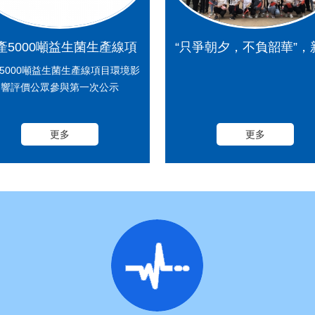
產5000噸益生菌生產線項
“只爭朝夕，不負韶華”，
 環境影響評價公眾參與第
韶生物2020年中銷售會
5000噸益生菌生產線項目環境影
響評價公眾參與第一次公示
一次公示信息
滿結束！
更多
更多