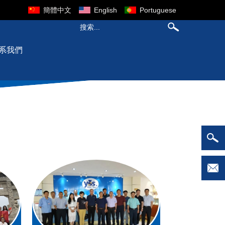
簡體中文
English
Portuguese
系我們
，擁有發酵體積1500m3，年產各種產品萬余噸，產能居