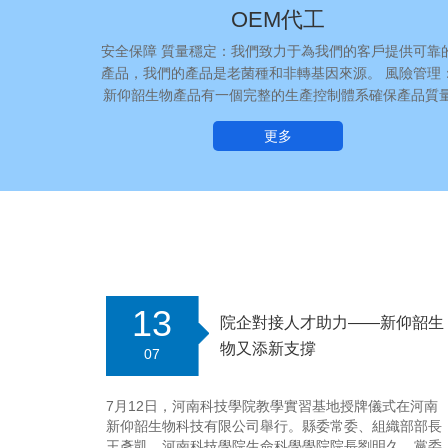
OEM代工
安全保障 質量穩定：我們致力于為我們的客戶提供可靠
產品，我們的產品是老菌種和非轉基因來源。 風險管理
新仰韶生物產品有一個完整的生產控制體系確保產品質
穩定、可持續供應。
更多
13
院企對接人才助力——新仰韶生
物又添新支撐
07
7月12日，河南科技學院教學實習基地授牌儀式在河南
新仰韶生物科技有限公司舉行。縣委常委、組織部部長
王彥凱，河南科技學院生命科學學院院長劉明久、黨委