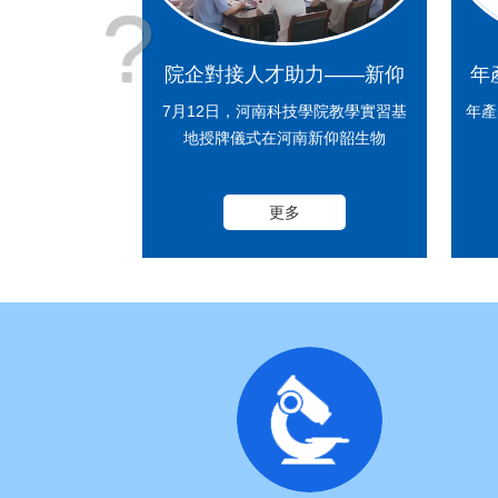
?
院企對接人才助力——新仰
年
韶生物又添新支撐
目
7月12日，河南科技學院教學實習基
年產
地授牌儀式在河南新仰韶生物
更多