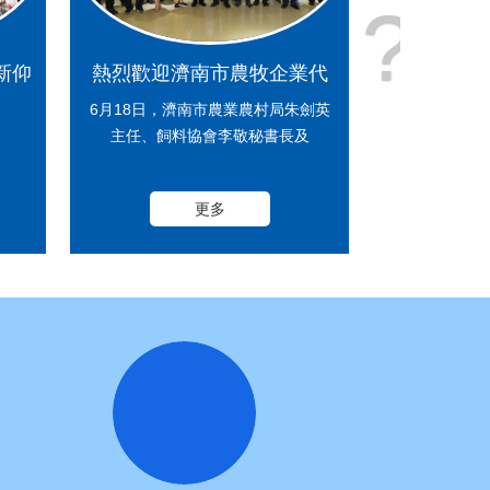
?
新仰
熱烈歡迎濟南市農牧企業代
議圓
表團蒞臨新仰韶參觀交流！
6月18日，濟南市農業農村局朱劍英
主任、飼料協會李敬秘書長及
更多