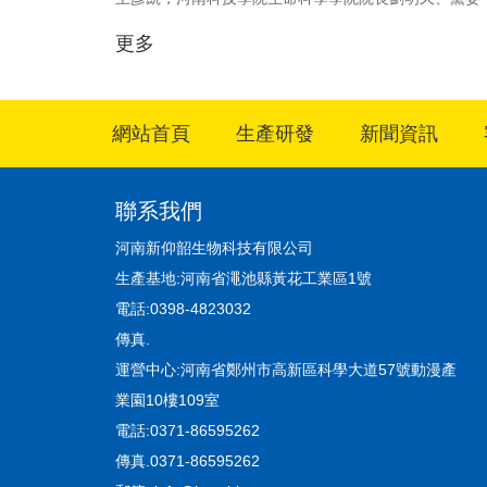
書記余鵬、副院...
更多
網站首頁
生產研發
新聞資訊
聯系我們
河南新仰韶生物科技有限公司
生產基地:河南省澠池縣黃花工業區1號
電話:0398-4823032
傳真.
運營中心:河南省鄭州市高新區科學大道57號動漫產
業園10樓109室
電話:0371-86595262
傳真.0371-86595262