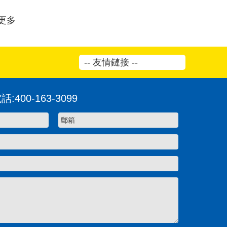
更多
-- 友情鏈接 --
00-163-3099