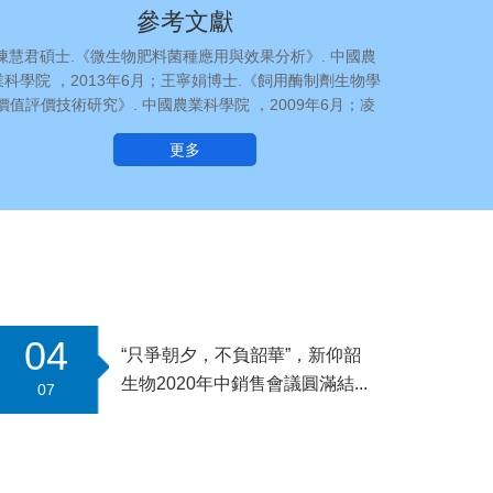
參考文獻
陳慧君碩士.《微生物肥料菌種應用與效果分析》. 中國農
業科學院 ，2013年6月；王寧娟博士.《飼用酶制劑生物學
價值評價技術研究》. 中國農業科學院 ，2009年6月；凌
寶明，馮定遠，左建軍. 期刊《飼用蛋白酶的研究進展》.?
更多
飼料工業，2009年9月；柴先琦，冷向軍，張民，劉國
鋒，唐鵬.?期刊《酶制劑在水產飼料中的應用及研究進
展》. 飼料工業，2013年12月；何林玲，何貝，
04
“只爭朝夕，不負韶華”，新仰韶
生物2020年中銷售會議圓滿結...
07