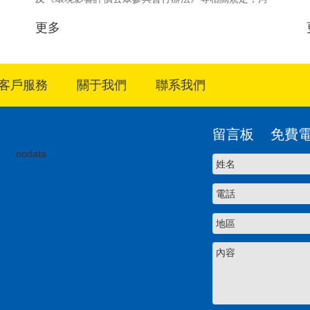
南崤函生物科...
更多
客戶服務
關于我們
聯系我們
留言板 免費電話:4
nodata