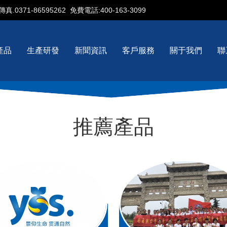
傳真.0371-86595262
免費電話:400-163-3099
歡迎進入我們公司網站
產品
生產研發
新聞資訊
客戶服務
關于我們
聯
劑的科研、生產和銷售。公司經過多年發展，設計建設了三條完整的生產線
全國前列。
推薦產品