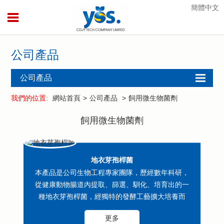
簡體中文
公司產品
公司產品
酶制劑
我們的位置:
網站首頁
>
公司產品
>
飼用微生物菌劑
飼用酶制劑
飼用微生物菌劑
飼用微生物菌
劑
農用微生物菌
地衣芽孢桿菌
劑
本產品是公司生物工程專家團隊，歷經數年科研，
植保系列產品
從健康動物腸道內提取、篩選、馴化、培育出的一
種地衣芽孢桿菌，經獨特的發酵工藝擴大培養而
水產系列產品
成，具有繁殖能力快、形成芽孢多...
更多
仰韶菌酶