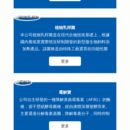
植物乳桿菌
本公司植物乳桿菌是在現代生物技術基礎上，根據
國內養殖業實際情況研制開發的新型微生物飼料添
加劑產品。該菌株是由特殊工藝選育的功能性菌
株，經液體深層發酵、冷凍干燥精...
更多
霉解寶
公司自主研發的一種降解黃曲霉毒素（AFB1）的酶
種，源于壁紙酵母菌種，經由液體深層發酵而來。
主要通過分解毒素基團，降解毒素分子，同時抑制
分解毒素分泌菌來達到脫毒...
更多