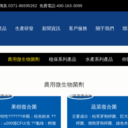
傳真.0371-86595262
免費電話:400-163-3099
產品
生產研發
新聞資訊
客戶服務
關于我們
聯
農用微生物菌劑
植保系列產品
水產系列產品
仰
農用微生物菌劑
果樹復合菌
蔬菜復合菌
特性??????外觀：棕色粉末 ??
主要成分：枯草芽孢桿菌、巨
：≥200億CFU/克 ??氣味：輕微
桿菌、側孢芽孢桿菌、綠色