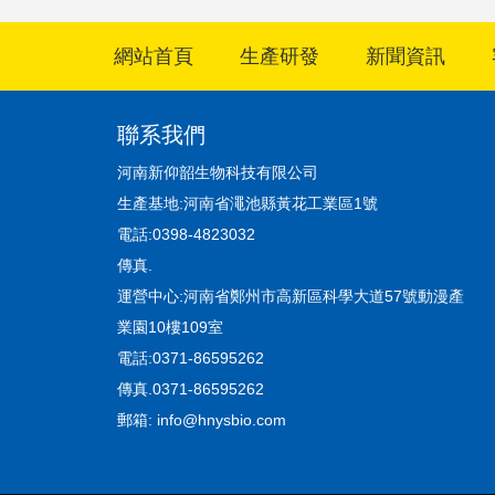
網站首頁
生產研發
新聞資訊
聯系我們
河南新仰韶生物科技有限公司
生產基地:河南省澠池縣黃花工業區1號
電話:0398-4823032
傳真.
運營中心:河南省鄭州市高新區科學大道57號動漫產
業園10樓109室
電話:0371-86595262
傳真.0371-86595262
郵箱:
info@hnysbio.com