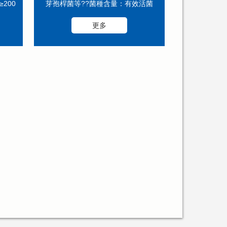
200
芽孢桿菌等??菌種含量：有效活菌
。?適
數?2×1010cfu/g? 適用范圍：有效針
更多
對農作物植物、...