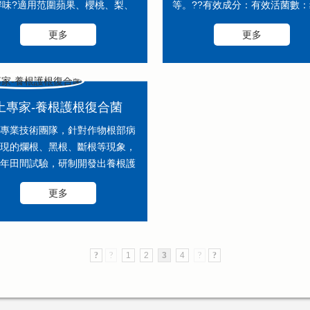
酵味?適用范圍蘋果、櫻桃、梨、
等。??有效成分：有效活菌數：≥
杏、柿、核桃、葡萄、石榴、柑
億CFU/克 ??氣味：輕微發酵味
更多
更多
橘、棗、獼猴桃...
用作物黃瓜、西紅柿、茄...
土專家-養根護根復合菌
專業技術團隊，針對作物根部病
現的爛根、黑根、斷根等現象，
年田間試驗，研制開發出養根護
用復合菌。該產品可通過根系屏
更多
作用、產生抑菌素和細胞分裂素
等...
?
?
1
2
3
4
?
?