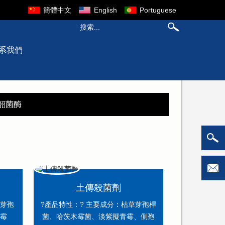
簡體中文
English
Portuguese
系我們
韶菌酶
土傳殺菌劑
大芽孢
?產品特性：? 主要成分：枯草芽孢桿
木霉
菌、哈茨木霉菌、淡紫擬青霉、側孢