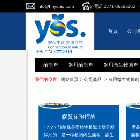
info@hnysbio.com
電話.0371-86595262
首頁
公司
公司產品
酶制劑
飼用酶制劑
飼用微生物菌劑
我們的位置:
網站首頁
>
公司產品
>
農用微生物菌劑
膠質芽孢桿菌
? ? ? ? 該菌株是從植物根際土壤分離
產品
得到的，是一種植物內生菌種，該生
菌數