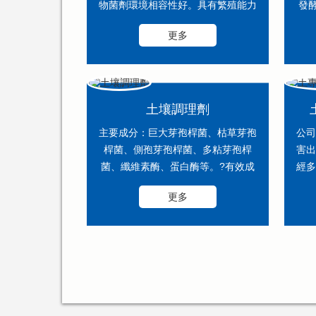
物菌劑環境相容性好。具有繁殖能力
發
快、易存活、抗逆性強的特點。??產
桃、
更多
品特性?? ?外觀：...
土壤調理劑
主要成分：巨大芽孢桿菌、枯草芽孢
公司
桿菌、側孢芽孢桿菌、多粘芽孢桿
害出
菌、纖維素酶、蛋白酶等。?有效成
經多
分：有效活菌數≥200億CFU/g。使用
根專
更多
方法：作為菌劑使用，蘸根或...
障