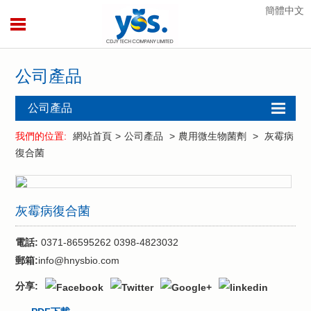
簡體中文
公司產品
公司產品
酶制劑
我們的位置:
網站首頁
>
公司產品
>
農用微生物菌劑
>
灰霉病
復合菌
飼用酶制劑
飼用微生物菌
劑
灰霉病復合菌
農用微生物菌
劑
電話:
0371-86595262 0398-4823032
植保系列產品
郵箱:
info@hnysbio.com
水產系列產品
分享:
仰韶菌酶