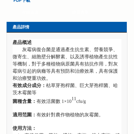
PDF下載
在線洽談
聯系表單
產品詳情
產品概述
灰霉病復合菌
是
通過產生抗生素、營養競爭、
微寄生、細胞壁分解酵素、以及誘導植物產生抗性
等機制，對于多種植物病原菌具有拮抗作用，對灰
霉病引起的病癥等具有預防和治療效果，具有保護
和治療雙重功效。
有效成分成分：
枯草芽孢桿菌、巨大芽孢桿菌、哈
茨木霉菌等
11
菌種含量：
有效活菌數
1×10
cfu/g
適用范圍：
有效針對農作物植物的灰霉菌。
使用方法：