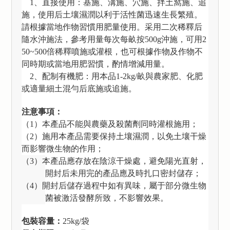
1、直接使用：基施、溝施、穴施、拌土窩施、追
施，使用后土壤濕潤以利于活性菌迅速生長繁殖。
請根據當地作物習慣用肥量使用。采用二次稀釋后
隨水沖施法，參考用量每次每畝按500g沖施，可用2
50~500倍稀釋噴施或灌根，也可根據作物及作物不
同時期或當地用肥習慣，酌情增減用量。
2、配制有機肥：用本品1-2kg/畝與農家肥、化肥
或適量細土混勻后底施或追施。
注意事項：
（
1）本產品不能與農藥及殺菌劑同時灌根施用；
（
2）施用本產品需要保持土壤濕潤，以免土壤干燥
而影響微生物的作用；
（
3）本產品應存放在陰涼干燥處，避免陽光直射，
開封后未用完的產品應及時扎口密封儲存；
（
4）開封后儲存過程中如有異味，屬于部分微生物
菌被激活發酵所致，不影響效果。
包裝容量：
25kg/
袋