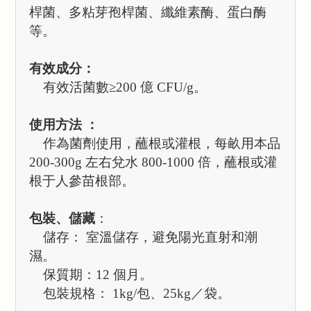
桿菌、多粘芽孢桿菌、纖維素酶、蛋白酶
等。
有效成分：
有效活菌數
≥200
億 CFU/g
。
使用方法
：
作為菌劑使用，蘸根或灌根，每畝用本品
200-300g
左右兌水 800-1000
倍，蘸根或灌
根于人參苗根部。
包裝、儲藏
：
儲存：
室溫儲存，避免陽光直射和潮
濕。
保質期：
12
個月。
包裝規格：
1kg/
包、25kg
／袋。