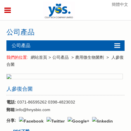
簡體中文
公司產品
公司產品
酶制劑
我們的位置:
網站首頁
>
公司產品
>
農用微生物菌劑
>
人參復
合菌
飼用酶制劑
飼用微生物菌
劑
人參復合菌
農用微生物菌
劑
電話:
0371-86595262 0398-4823032
植保系列產品
郵箱:
info@hnysbio.com
水產系列產品
分享:
仰韶菌酶