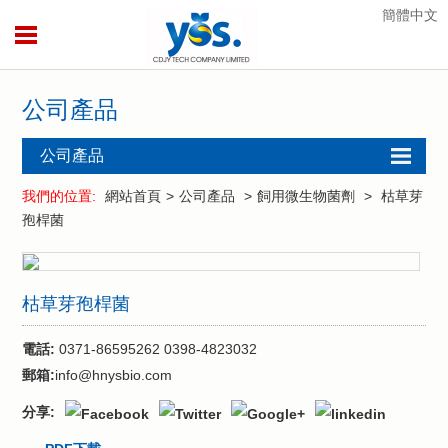
簡體中文
公司產品
公司產品
酶制劑
我們的位置:
網站首頁
>
公司產品
>
飼用微生物菌劑
>
枯草芽
孢桿菌
飼用酶制劑
飼用微生物菌
劑
枯草芽孢桿菌
農用微生物菌
劑
電話:
0371-86595262 0398-4823032
植保系列產品
郵箱:
info@hnysbio.com
水產系列產品
分享:
仰韶菌酶