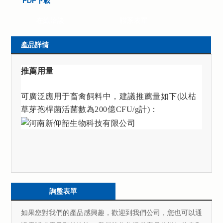
PDF下載
在線洽談
聯系表單
產品詳情
推薦用量
可廣泛應用于畜禽飼料中，建議推薦量如下
(
以枯
草芽孢桿菌活菌數為
200
億
CFU/g
計
)
：
詢盤表單
如果您對我們的產品感興趣，歡迎到我們公司，您也可以通